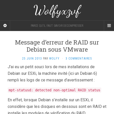
Wolfyxzvf
PARCE QU'IL FAUT SAVOIR DECOMPRESSER
Message d’erreur de RAID sur
Debian sous VMware
25 JUIN 2013
PAR
WOLFY
·
3 COMMENTAIRES
J’ai eu un petit souci lors de mes installations de
Debian sur ESXi, la machine invité (ici un Debian 6)
rempli les logs de ce message d’avertissement :
mpt-statusd: detected non-optimal RAID status
En effet, lorsque Debian s’installe sur un ESXi, il
considère que les disques en dessous sont en RAID et
installe les modules de vérification du RAID