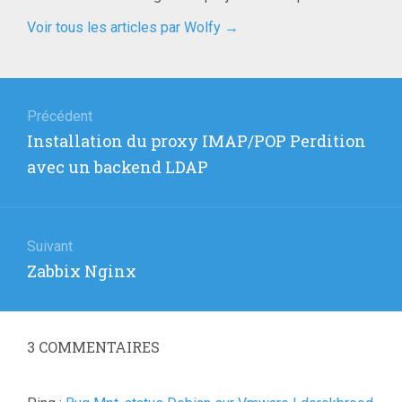
Voir tous les articles par Wolfy
→
Navigation
de
Précédent
Article
Installation du proxy IMAP/POP Perdition
l’article
précédent
avec un backend LDAP
:
Suivant
Article
Zabbix Nginx
suivant
:
3
COMMENTAIRES