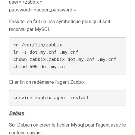
user= »zabbix »
password= »super_password »
Ensuite, on fait un lien symbolique pour qu’il soit
reconnu par MySQL :
cd /var/lib/zabbix

ln -s dot.my.cnf .my.cnf

chown zabbix.zabbix dot.my.cnf .my.cnf

chmod 600 dot.my.cnf
Et enfin on redémarre l’agent Zabbix
service zabbix-agent restart
Debian
Sur Debian on créer le fichier Mysql pour l’agent avec le
contenu suivant :