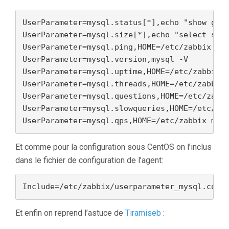
UserParameter=mysql.status[*],echo "show glob
UserParameter=mysql.size[*],echo "select sum(
UserParameter=mysql.ping,HOME=/etc/zabbix mys
UserParameter=mysql.version,mysql -V

UserParameter=mysql.uptime,HOME=/etc/zabbix m
UserParameter=mysql.threads,HOME=/etc/zabbix 
UserParameter=mysql.questions,HOME=/etc/zabbi
UserParameter=mysql.slowqueries,HOME=/etc/zab
UserParameter=mysql.qps,HOME=/etc/zabbix mys
Et comme pour la configuration sous CentOS on l’inclus
dans le fichier de configuration de l’agent:
Include=/etc/zabbix/userparameter_mysql.conf
Et enfin on reprend l’astuce de
Tiramiseb
: