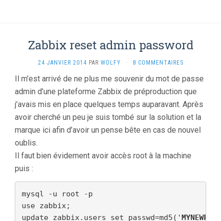
Zabbix reset admin password
24 JANVIER 2014
PAR
WOLFY
·
8 COMMENTAIRES
Il m’est arrivé de ne plus me souvenir du mot de passe
admin d’une plateforme Zabbix de préproduction que
j’avais mis en place quelques temps auparavant. Après
avoir cherché un peu je suis tombé sur la solution et la
marque ici afin d’avoir un pense bête en cas de nouvel
oublis.
Il faut bien évidement avoir accès root à la machine
puis :
mysql -u root -p

use zabbix;

update zabbix.users set passwd=md5('
MYNEWPAS