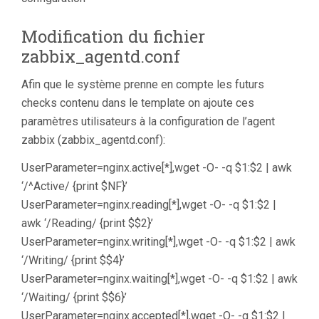
Modification du fichier
zabbix_agentd.conf
Afin que le système prenne en compte les futurs
checks contenu dans le template on ajoute ces
paramètres utilisateurs à la configuration de l’agent
zabbix (zabbix_agentd.conf):
UserParameter=nginx.active[*],wget -O- -q $1:$2 | awk
‘/^Active/ {print $NF}’
UserParameter=nginx.reading[*],wget -O- -q $1:$2 |
awk ‘/Reading/ {print $$2}’
UserParameter=nginx.writing[*],wget -O- -q $1:$2 | awk
‘/Writing/ {print $$4}’
UserParameter=nginx.waiting[*],wget -O- -q $1:$2 | awk
‘/Waiting/ {print $$6}’
UserParameter=nginx.accepted[*],wget -O- -q $1:$2 |