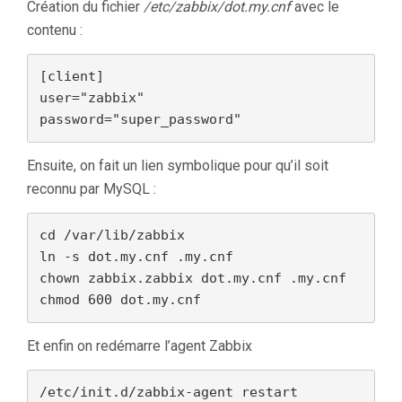
Création du fichier
/etc/zabbix/dot.my.cnf
avec le
contenu :
[client]

user="zabbix"

password="super_password"
Ensuite, on fait un lien symbolique pour qu’il soit
reconnu par MySQL :
cd /var/lib/zabbix

ln -s dot.my.cnf .my.cnf

chown zabbix.zabbix dot.my.cnf .my.cnf

chmod 600 dot.my.cnf
Et enfin on redémarre l’agent Zabbix
/etc/init.d/zabbix-agent restart