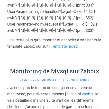
awk ‘/^[ \t]+[0-9]+[ \t]+[0-9]+[ \t]+[0-9]+/ {print $$1}’
UserParameter=nginx.handled[*],wget -O- -q $1:$2 |
awk ‘/^[ \t]+[0-9]+[ \t]+[0-9]+[ \t]+[0-9]+/ {print $$2}’
UserParameter=nginx.requests[*],wget -O- -q $1:$2 |
awk ‘/^[ \t]+[0-9]+[ \t]+[0-9]+[ \t]+[0-9]+/ {print $$3}’
Il ne reste plus qu’a importer et associer à vos hosts le
template Zabbix qui suit :
Template_nginx
Monitoring de Mysql sur Zabbix
23 AVRIL 2013
PAR
WOLFY
·
11 COMMENTAIRES
J’ai enfin pris le temps de configurer un serveur de
monitoring; pour diverses raisons j’ai choisi
zabbix
.Je
vais détailler dans une suite d’article les différents
check que j’ai mis en place afin de garder une trace et