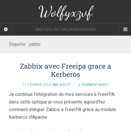
Wolfyxzvf
PARCE QU'IL FAUT SAVOIR DECOMPRESSER
Étiquette :
zabbix
Zabbix avec Freeipa grace a
Kerberos
11 FÉVRIER 2014
PAR
WOLFY
·
2 COMMENTAIRES
Je continue l’intégration de mes services à FreeIPA;
dans cette optique je vous présente aujourd’hui
comment intégrer Zabbix à FreeIPA grâce au module
Kerberos d’Apache