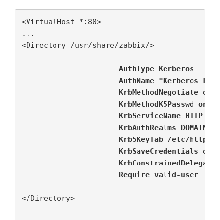
<VirtualHost *:80>

...

<Directory /usr/share/zabbix/>

                      AuthType Kerberos
                      AuthName "Kerberos Log
                      KrbMethodNegotiate on
                      KrbMethodK5Passwd on
                      KrbServiceName HTTP
                      KrbAuthRealms DOMAIN.L
                      Krb5KeyTab /etc/httpd/
                      KrbSaveCredentials on
                      KrbConstrainedDelegati
                      Require valid-user
</Directory>