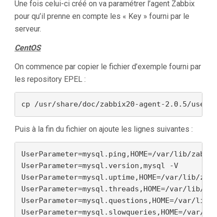
Une fois celui-ci créé on va paramétrer l’agent Zabbix
pour qu’il prenne en compte les « Key » fourni par le
serveur.
CentOS
On commence par copier le fichier d’exemple fourni par
les repository EPEL :
cp /usr/share/doc/zabbix20-agent-2.0.5/userp
Puis à la fin du fichier on ajoute les lignes suivantes :
UserParameter=mysql.ping,HOME=/var/lib/zabbix
UserParameter=mysql.version,mysql -V

UserParameter=mysql.uptime,HOME=/var/lib/zabb
UserParameter=mysql.threads,HOME=/var/lib/zab
UserParameter=mysql.questions,HOME=/var/lib/z
UserParameter=mysql.slowqueries,HOME=/var/lib