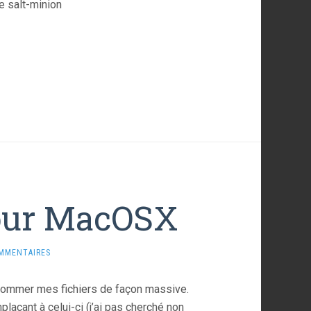
le salt-minion
our MacOSX
MMENTAIRES
ommer mes fichiers de façon massive.
plaçant à celui-ci (j’ai pas cherché non