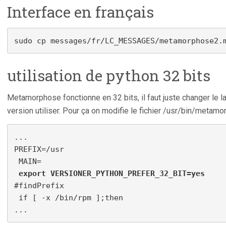
Interface en français
sudo cp messages/fr/LC_MESSAGES/metamorphose2.
utilisation de python 32 bits
Metamorphose fonctionne en 32 bits, il faut juste changer le lan
version utiliser. Pour ça on modifie le fichier /usr/bin/metamo
...

PREFIX=/usr

 export VERSIONER_PYTHON_PREFER_32_BIT=yes
#findPrefix

 if [ -x /bin/rpm ];then

...