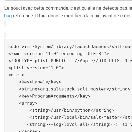
Le souci avec cette commande, c’est qu’elle ne detecte pas le b
bug
référencé. Il faut donc le modifier à la main avant de créer l
sudo vim /System/Library/LaunchDaemons/salt-ma
<?xml version="1.0" encoding="UTF-8"?>

<!DOCTYPE plist PUBLIC "-//Apple//DTD PLIST 1.0
<plist version="1.0">

<dict>

    <key>Label</key>

    <string>org.saltstack.salt-master</string>

    <key>ProgramArguments</key>

    <array>

        <string>/usr/bin/python</string>

        <string>/usr/local/bin/salt-master</str
       <string>--log-level=all</string> <= si v
    </array>
