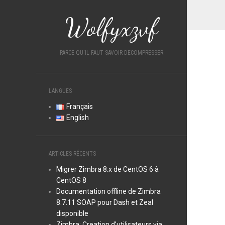
Wolfyxzvf
PARCE QU'IL FAUT SAVOIR DECOMPRESSER
LANGUES
Français
English
ARTICLES RÉCENTS
Migrer Zimbra 8.x de CentOS 6 à
CentOS 8
Documentation offline de Zimbra
8.7.11 SOAP pour Dash et Zeal
disponible
Zimbra: Creation d’utilisateurs via