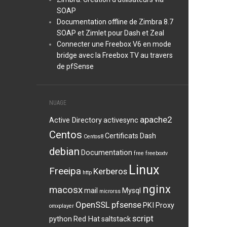
SOAP
Documentation offline de Zimbra 8.7
SOAP et Zimlet pour Dash et Zeal
Connecter une Freebox V6 en mode
bridge avec la Freebox TV au travers
de pfSense
NUAGE
apache2
Active Directory
activesync
Centos
Certificats
Dash
Centos8
debian
Documentation
free
freeboxtv
Linux
Freeipa
Kerberos
http
nginx
macosx
mail
Mysql
microrss
OpenSSL
pfsense
PKI
Proxy
omxplayer
script
python
Red Hat
saltstack