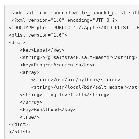
 sudo salt-run launchd.write_launchd_plist salt
 <?xml version="1.0" encoding="UTF-8"?>

<!DOCTYPE plist PUBLIC "-//Apple//DTD PLIST 1.0
<plist version="1.0">

<dict>

    <key>Label</key>

    <string>org.saltstack.salt-master</string>

    <key>ProgramArguments</key>

    <array>

        <string>/usr/bin/python</string>

        <string>/usr/local/bin/salt-master</str
    <string>--log-level=all</string>

    </array>

    <key>RunAtLoad</key>

    <true/>

</dict>
