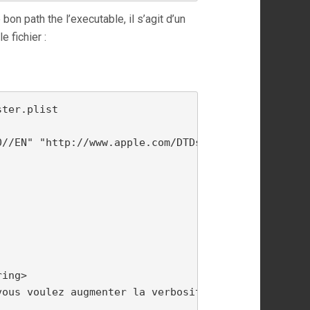
on path the l’executable, il s’agit d’un
e fichier :
ster.plist
//EN" "http://www.apple.com/DTDs/PropertyList-1.0.
ing>

ous voulez augmenter la verbositédes logs
