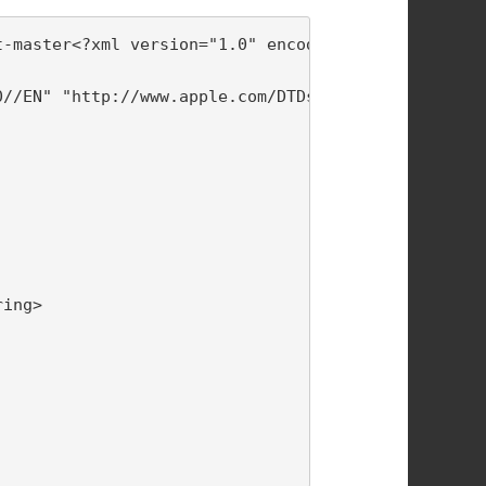
-master<?xml version="1.0" encoding="UTF-8"?>

//EN" "http://www.apple.com/DTDs/PropertyList-1.0.
ing>
