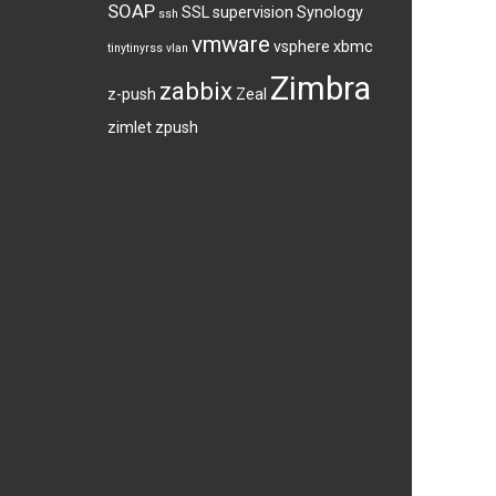
SOAP
SSL
supervision
Synology
ssh
vmware
vsphere
xbmc
tinytinyrss
vlan
Zimbra
zabbix
z-push
Zeal
zimlet
zpush