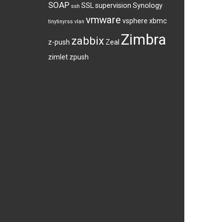
SOAP
SSL
supervision
Synology
ssh
vmware
vsphere
xbmc
tinytinyrss
vlan
Zimbra
zabbix
z-push
Zeal
zimlet
zpush