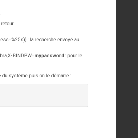
P
 retour
ess=%25s)) : la recherche envoyé au
mbra,X-BINDPW=
mypassword
: pour le
ge du système puis on le démarre :