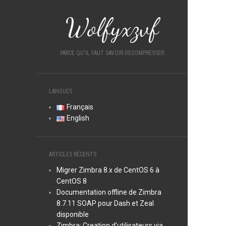
Wolfyxzvf
PARCE QU'IL FAUT SAVOIR DECOMPRESSER
LANGUES
Français
English
ARTICLES RÉCENTS
Migrer Zimbra 8.x de CentOS 6 à
CentOS 8
Documentation offline de Zimbra
8.7.11 SOAP pour Dash et Zeal
disponible
Zimbra: Creation d’utilisateurs via