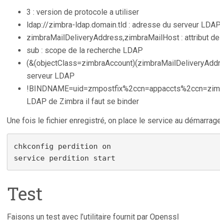
3 : version de protocole a utiliser
ldap://zimbra-ldap.domain.tld : adresse du serveur LDA
zimbraMailDeliveryAddress,zimbraMailHost : attribut de
sub : scope de la recherche LDAP
(&(objectClass=zimbraAccount)(zimbraMailDeliveryAddr
serveur LDAP
!BINDNAME=uid=zmpostfix%2ccn=appaccts%2ccn=zi
LDAP de Zimbra il faut se binder
Une fois le fichier enregistré, on place le service au démarra
chkconfig perdition on

service perdition start
Test
Faisons un test avec l’utilitaire fournit par Openssl