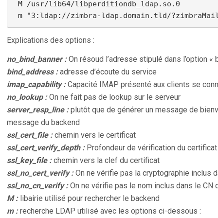
 M /usr/lib64/libperditiondb_ldap.so.0

 m "3:ldap://zimbra-ldap.domain.tld/?zimbraMai
Explications des options :
no_bind_banner :
On résoud l’adresse stipulé dans l’option «
bind_address :
adresse d’écoute du service
imap_capability :
Capacité IMAP présenté aux clients se conn
no_lookup :
On ne fait pas de lookup sur le serveur
server_resp_line :
plutôt que de générer un message de bienve
message du backend
ssl_cert_file :
chemin vers le certificat
ssl_cert_verify_depth :
Profondeur de vérification du certificat
ssl_key_file :
chemin vers la clef du certificat
ssl_no_cert_verify :
On ne vérifie pas la cryptographie inclus d
ssl_no_cn_verify :
On ne vérifie pas le nom inclus dans le CN 
M :
libairie utilisé pour rechercher le backend
m :
recherche LDAP utilisé avec les options ci-dessous :