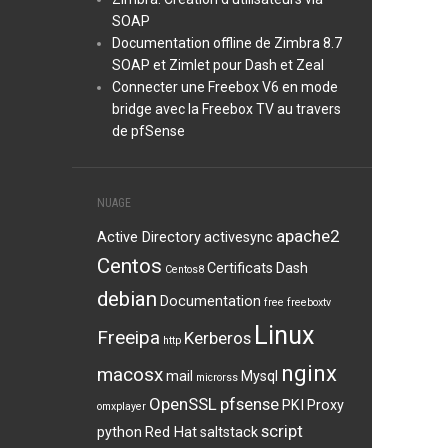
SOAP
Documentation offline de Zimbra 8.7
SOAP et Zimlet pour Dash et Zeal
Connecter une Freebox V6 en mode
bridge avec la Freebox TV au travers
de pfSense
NUAGE
apache2
Active Directory
activesync
Centos
Certificats
Dash
Centos8
debian
Documentation
free
freeboxtv
Linux
Freeipa
Kerberos
http
nginx
macosx
mail
Mysql
microrss
OpenSSL
pfsense
PKI
Proxy
omxplayer
script
python
Red Hat
saltstack