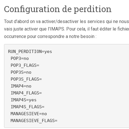
Configuration de perdition
Tout d’abord on va activer/desactiver les services qui ne nou
vais juste activer que l’IMAPS. Pour cela, il faut éditer le fichi
occurrence pour correspondre a notre besoin :
RUN_PERDITION=yes

 POP3=no

 POP3_FLAGS=

 POP3S=no

 POP3S_FLAGS=

 IMAP4=no

 IMAP4_FLAGS=

 IMAP4S=yes

 IMAP4S_FLAGS=

 MANAGESIEVE=no

 MANAGESIEVE_FLAGS=