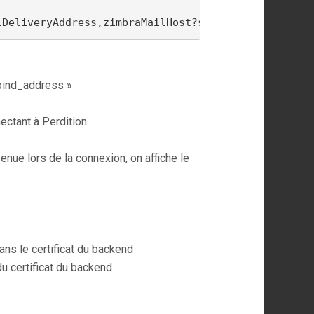
lDeliveryAddress,zimbraMailHost?sub?(&(objectClass
 bind_address »
ectant à Perdition
nue lors de la connexion, on affiche le
ans le certificat du backend
du certificat du backend