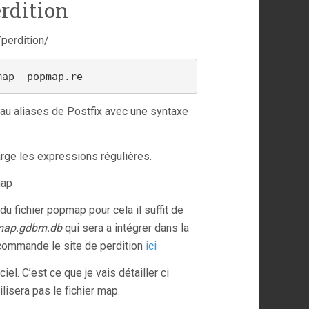
erdition
/perdition/
map  popmap.re
r au aliases de Postfix avec une syntaxe
arge les expressions régulières.
map
du fichier popmap pour cela il suffit de
map.gdbm.db
qui sera a intégrer dans la
recommande le site de perdition
ici
ciel. C’est ce que je vais détailler ci
isera pas le fichier map.