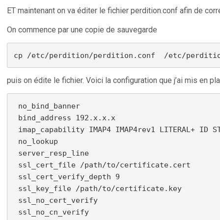
ET maintenant on va éditer le fichier perdition.conf afin de co
On commence par une copie de sauvegarde
cp /etc/perdition/perdition.conf  /etc/perditi
puis on édite le fichier. Voici la configuration que j’ai mis en
 no_bind_banner

 bind_address 192.x.x.x

 imap_capability IMAP4 IMAP4rev1 LITERAL+ ID ST
 no_lookup

 server_resp_line

 ssl_cert_file /path/to/certificate.cert

 ssl_cert_verify_depth 9

 ssl_key_file /path/to/certificate.key

 ssl_no_cert_verify

 ssl_no_cn_verify
