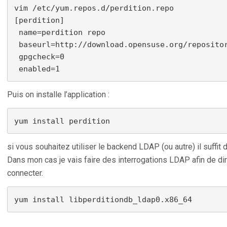
vim /etc/yum.repos.d/perdition.repo

[perdition]

 name=perdition repo

 baseurl=http://download.opensuse.org/repositor
 gpgcheck=0

 enabled=1
Puis on installe l’application :
yum install perdition
si vous souhaitez utiliser le backend LDAP (ou autre) il suffit d’
Dans mon cas je vais faire des interrogations LDAP afin de dir
connecter.
yum install libperditiondb_ldap0.x86_64